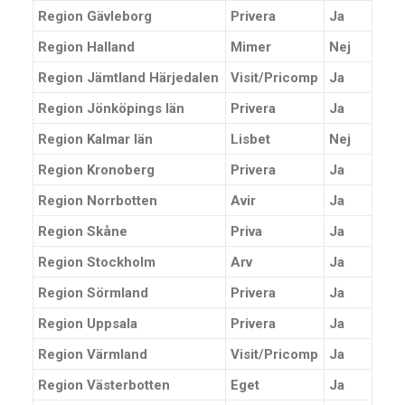
Region Gävleborg
Privera
Ja
Region Halland
Mimer
Nej
Region Jämtland Härjedalen
Visit/Pricomp
Ja
Region Jönköpings län
Privera
Ja
Region Kalmar län
Lisbet
Nej
Region Kronoberg
Privera
Ja
Region Norrbotten
Avir
Ja
Region Skåne
Priva
Ja
Region Stockholm
Arv
Ja
Region Sörmland
Privera
Ja
Region Uppsala
Privera
Ja
Region Värmland
Visit/Pricomp
Ja
Region Västerbotten
Eget
Ja