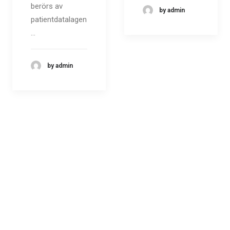
berörs av
by admin
patientdatalagen
…
by admin