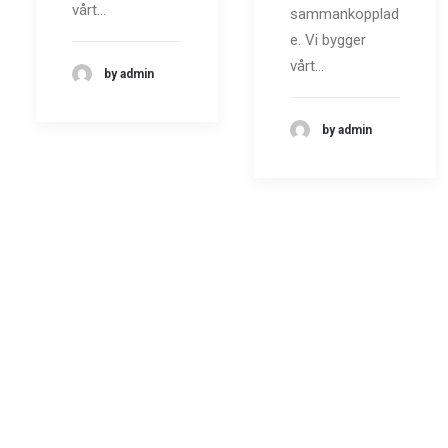
vårt…
sammankopplad
e. Vi bygger
vårt…
by admin
by admin