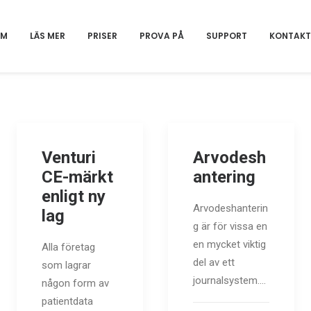
EM
LÄS MER
PRISER
PROVA PÅ
SUPPORT
KONTAKT
Venturi
Arvodesh
CE-märkt
antering
enligt ny
Arvodeshanterin
lag
g är för vissa en
en mycket viktig
Alla företag
del av ett
som lagrar
journalsystem.…
någon form av
patientdata