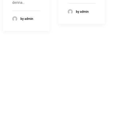
denna…
by admin
by admin